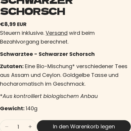
SCHORSCH
Regulärer
€8,99 EUR
Preis
Steuern inklusive.
Versand
wird beim
Bezahlvorgang berechnet.
Schwarztee - Schwarzer Schorsch
Zutaten:
Eine Bio-Mischung* verschiedener Tees
aus Assam und Ceylon. Goldgelbe Tasse und
hocharomatisch im Geschmack.
*
Aus kontrolliert biologischem Anbau
Gewicht:
140g
Menge
In den Warenkorb legen
Menge für SCHWARZER SCHORSCH verringern
Menge für SCHWARZER SCHORSCH erh