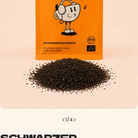
1
/
4
SCHWARZER